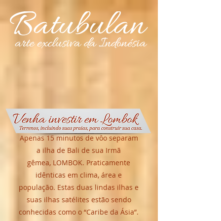
Apenas 15 minutos de vôo separam
a ilha de Bali de sua Irmã
gêmea, LOMBOK. Praticamente
idênticas em clima, área e
população. Estas duas lindas ilhas e
suas ilhas satélites estão sendo
conhecidas como o “Caribe da Ásia”.