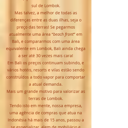
sul de Lombok.
Mas talvez, a melhor de todas as
diferenças entre as duas ilhas, seja o
preço das terras! Se pegarmos
atualmente uma área “
beach front
” em
Bali, e compararmos com uma área
equivalente em Lombok, Bali ainda chega
a ser até 30 vezes mais cara!
Em Bali os preços continuam subindo, e
vários hotéis, resorts e vilas estão sendo
construídos a todo vapor para comportar
a atual demanda.
Mais um grande motivo para valorizar as
terras de Lombok.
Tendo isto em mente, nossa empresa,
uma agência de compras que atua na
Indonésia há mais de 15 anos, passou a
se especializar, alem de mobiliário e