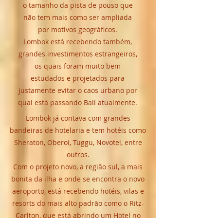
o tamanho da pista de pouso que
não tem mais como ser ampliada
por motivos geográficos.
Lombok está recebendo também,
grandes investimentos estrangeiros,
os quais foram muito bem
estudados e projetados para
justamente evitar o caos urbano por
qual está passando Bali atualmente.
Lombok já contava com grandes
bandeiras de hotelaria e tem hotéis como
Sheraton, Oberoi, Tuggu, Novotel, entre
outros.
Com o projeto novo, a região sul, a mais
bonita da ilha e onde se encontra o novo
aeroporto, está recebendo hotéis, vilas e
resorts do mais alto padrão como o Ritz-
Carlton, que está abrindo um Hotel no